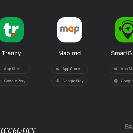
SmartG
Tranzy
Map.md
App St
App Store
App Store
Google
Google Play
Google Play
ассылку