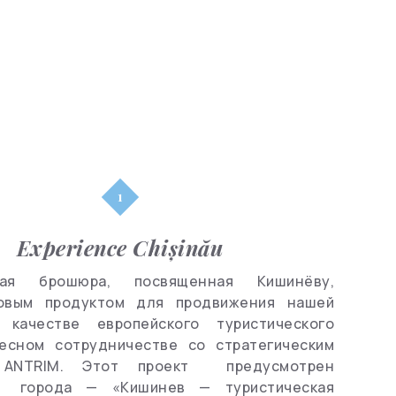
Парки
Шоппинг
Известные
люди
Клубы
Experience Chișinău
ская брошюра, посвященная Кишинёву,
овым продуктом для продвижения нашей
качестве европейского туристического
тесном сотрудничестве со стратегическим
 ANTRIM. Этот проект предусмотрен
й города — «Кишинев — туристическая