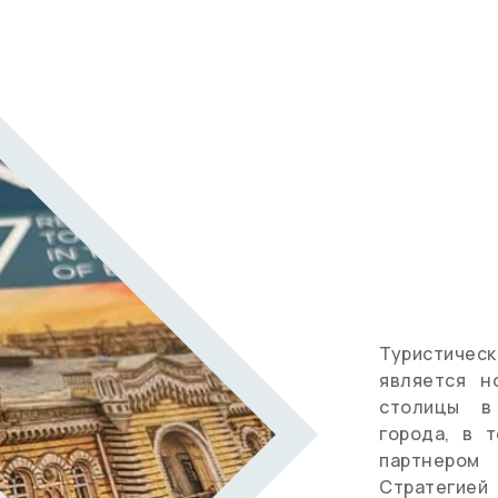
ролики
Словарь
путешественника
Гостиницы
Туристиче
является н
столицы в 
города, в 
партнером
Стратегие