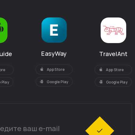
EasyWay
uide
TravelAnt
App Store
ore
App Store
Google Play
 Play
Google Play