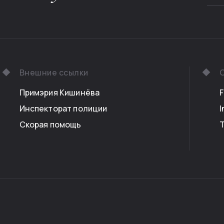
Внешние ссылки
С
Примэрия Кишинёва
Инспекторат полиции
I
Скорая помощь