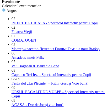
Evenimente
Calendarul evenimentelor
August
02
RIDICHEA URIASA - Spectacol Interactiv pentru Copii
02
Floarea Vieții
02
COMATOGEN
02
Мастер-класс по Лепке из Глины: Тема на ваш Выбор
06
Amadeus meets Felix
07
Vali Boghean & Balkanic Band
08
Capra cu Trei Iezi - Spectacol Interactiv pentru Copii
08-09
Festivalul „La Plăcinte” – Ritm, Gust și Voie bună!
09
URSUL PĂCĂLIT DE VULPE - Spectacol Interactiv pentru
Copii
09
ACASĂ - Dor de Joc și voie bună