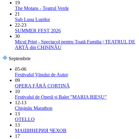
19
The Motans - Teatrul Verde
21
Sub Luna Lupilor
22-23
SUMMER FEST 2026
30
Micul Prinț - Spectacol pentru Toată Familia | TEATRUL DE
ARTĂ din CHIȘINĂU
Septembrie
05-06
Festivalul Vinului de Autor
09
OPERA FĂRĂ CORTINĂ
10
Festivalul de Operă și Balet ”MARIA BIEȘU”
12-13
Chișinău Marathon
13
OTELLO
13
МАШИНЕРИЯ ЧЕХОВ
17