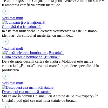
Te-ai îndrăgostit de Chișinău de la prima vedere? Atunci un selfie va
fi amprenta care îți va aminti mereu de...
Vezi mai mult
Cumpără-ți o ie națională!
Ia este mai mult decât un element vestimentar, ia este un simbol
identitar! Un simbol al meșteriței cu mâini de...
Vezi mai mult
Gustă celebrele bomboane „Bucuria”!
Deja de şapte decenii cartea de vizită a Moldovei este marca
comercială „Bucuria”, cea mai mare întreprindere specializată în
producerea...
Vezi mai mult
Descoperă cea mai mică statuie!
Ştii ce are în comun Chișinăul cu Antoine de Saint-Exupéry? În
Chișinău poți găsi cea mai mica statuie de bronz...