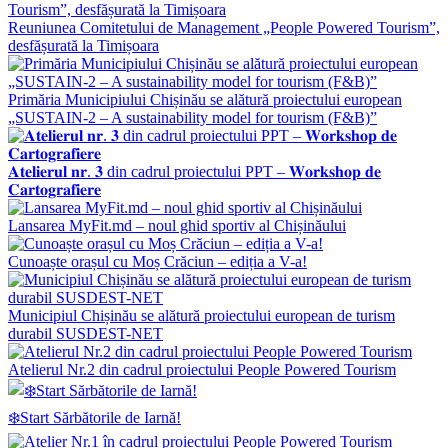
Reuniunea Comitetului de Management „People Powered Tourism”,
desfășurată la Timișoara
Primăria Municipiului Chișinău se alătură proiectului european
„SUSTAIN-2 – A sustainability model for tourism (F&B)”
𝐀𝐭𝐞𝐥𝐢𝐞𝐫𝐮𝐥 𝐧𝐫. 𝟑 din cadrul proiectului PPT – 𝐖𝐨𝐫𝐤𝐬𝐡𝐨𝐩 𝐝𝐞
𝐂𝐚𝐫𝐭𝐨𝐠𝐫𝐚𝐟𝐢𝐞𝐫𝐞
Lansarea MyFit.md – noul ghid sportiv al Chișinăului
Cunoaște orașul cu Moș Crăciun – ediția a V-a!
Municipiul Chișinău se alătură proiectului european de turism
durabil SUSDEST-NET
Atelierul Nr.2 din cadrul proiectului People Powered Tourism
❄️Start Sărbătorile de Iarnă!