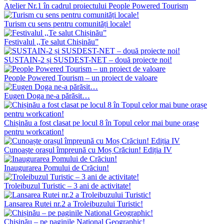
Atelier Nr.1 în cadrul proiectului People Powered Tourism
Turism cu sens pentru comunități locale!
Festivalul ,,Te salut Chișinău”
SUSTAIN-2 și SUSDEST-NET – două proiecte noi!
People Powered Tourism – un proiect de valoare
Eugen Doga ne-a părăsit…
Chișinău a fost clasat pe locul 8 în Topul celor mai bune orașe
pentru workcation!
Cunoaște orașul împreună cu Moș Crăciun! Ediția IV
Inaugurarea Pomului de Crăciun!
Troleibuzul Turistic – 3 ani de activitate!
Lansarea Rutei nr.2 a Troleibuzului Turistic!
Chișinău – pe paginile National Geographic!