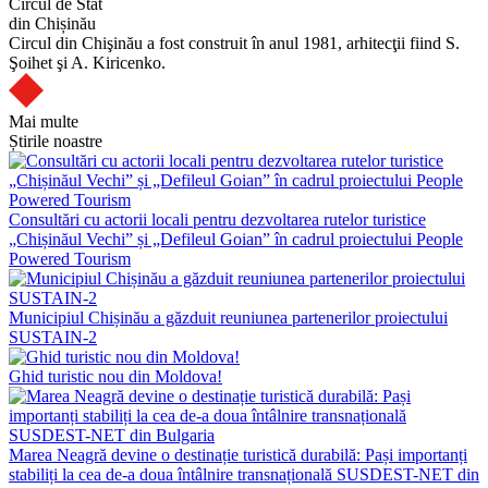
Circul de Stat
din Chișinău
Circul din Chişinău a fost construit în anul 1981, arhitecţii fiind S.
Şoihet şi A. Kiricenko.
Mai multe
Știrile noastre
Consultări cu actorii locali pentru dezvoltarea rutelor turistice
„Chișinăul Vechi” și „Defileul Goian” în cadrul proiectului People
Powered Tourism
Municipiul Chișinău a găzduit reuniunea partenerilor proiectului
SUSTAIN-2
Ghid turistic nou din Moldova!
Marea Neagră devine o destinație turistică durabilă: Pași importanți
stabiliți la cea de-a doua întâlnire transnațională SUSDEST-NET din