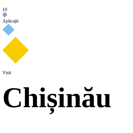
10
Aplicații
Visit
Chișinău