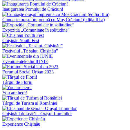
Inaugurarea Pomului de Crăciun!
Cunoaște orașul împreună cu Moș Crăciun! (ediția III-a)
Expoziția „Comunitate în solitudine”
Chișinău Youth Fest
Festivalul „Te salut, Chișinău”
Evenimentele din IUNIE
Forumul Social Urban 2023
Târgul de Florii!
You are here!
Târgul de Turism al României
Chişinăul de seară – Oraşul Luminilor
Experience Chișinău