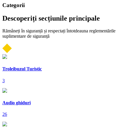
Сategorii
Descoperiți secțiunile principale
Rămâneți în siguranță și respectați întotdeauna reglementările
suplimentare de siguranță
Troleibuzul Turistic
3
Audio ghiduri
26