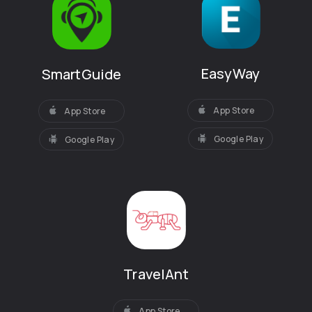
EasyWay
SmartGuide
App Store
App Store
Google Play
Google Play
TravelAnt
App Store