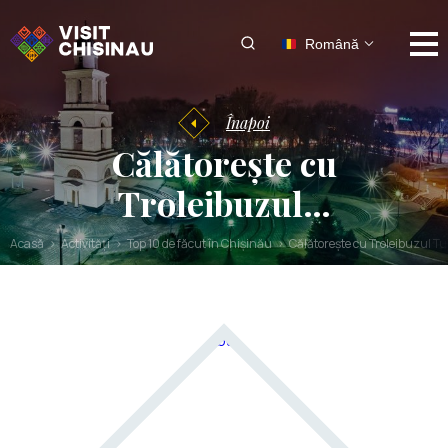
Română
Înapoi
Călătorește cu
Troleibuzul…
Acasă
Activități
Top 10 de făcut în Chișinău
Călătorește cu Troleibuzul Tu