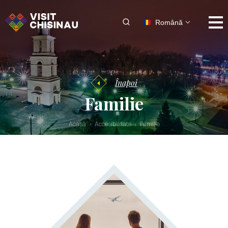
Română
Înapoi
Familie
Acasă
Accesibilitate
Familie