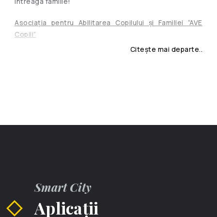
întreaga familie!
Asociația pentru Abilitarea Copilului și Familiei “AVE
Copiii”
Citește mai departe..
Alianţa ONG-urilor în domeniul Protecţiei Sociale a
Copilului şi Familiei
Activităţi în aer liber
Smart City
Aplicații