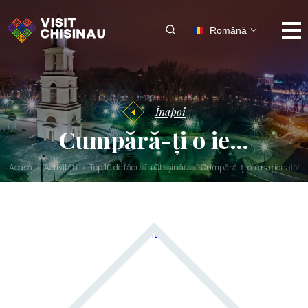
Română
Înapoi
Cumpără-ți o ie…
Acasă
Activități
Top 10 de făcut în Chișinău
Cumpără-ți o ie națională!