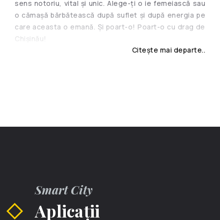
sens notoriu, vital și unic. Alege-ți o ie femeiască sau
o cămașă bărbătească după suflet și după energia pe
care aceasta o emană. Și poart-o! Poart-o cu drag de
Chișinău!
Citește mai departe..
Smart City
Aplicații