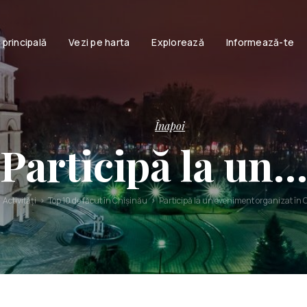
 principală
Vezi pe harta
Explorează
Informează-te
Obiective
turistice
Informație
Accesib
Activități
turistică
Familie
Istoria
Înapoi
Chișinăului
Cuplu
Participă la un
Chisinau
Persoane cu
Brand Book
Viața sport
Povești și
Activități
Top 10 de făcut în Chișinău
Participă la un eveniment organizat în 
legende
urbane
Legende și
povești
moldovenești
Audio ghiduri