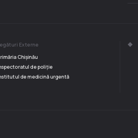
egături Externe
rimăria Chișinău
nspectoratul de poliție
nstitutul de medicină urgentă