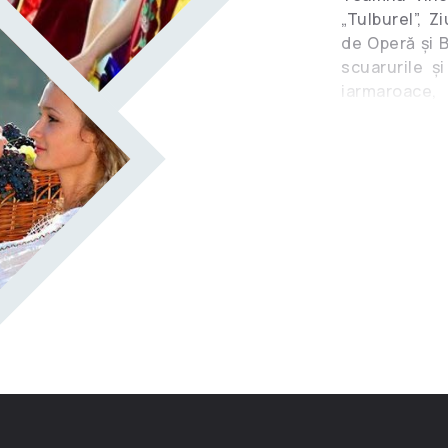
„Tulburel”, Z
de Operă şi B
scuarurile şi
iarmaroace, 
noastre şi p
manual.
Fiecare eve
timpului pe ca