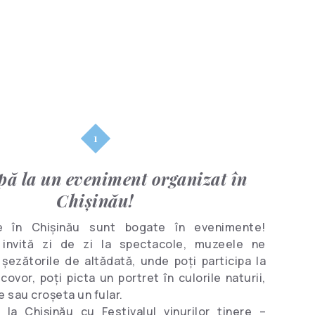
Personalități
Cluburi
marcante
pă la un eveniment organizat în
Chişinău!
e în Chișinău sunt bogate în evenimente!
 invită zi de zi la spectacole, muzeele ne
șezătorile de altădată, unde poți participa la
covor, poți picta un portret în culorile naturii,
e sau croșeta un fular.
la Chişinău cu Festivalul vinurilor tinere –