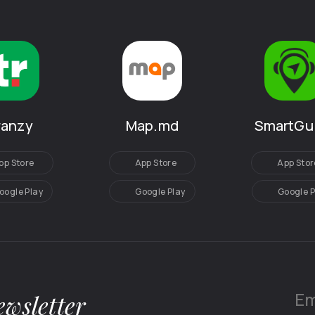
SmartGu
ranzy
Map.md
App Stor
pp Store
App Store
Google P
oogle Play
Google Play
wsletter