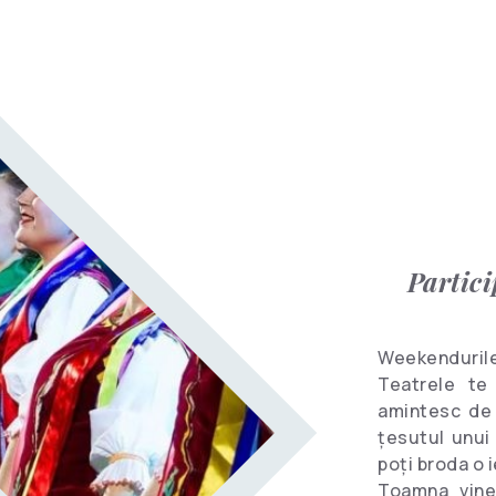
Clipuri video
informative
Dicționar
turistic
Hoteluri
Partici
Weekenduril
Teatrele te
amintesc de 
ţesutul unui 
poți broda o i
Toamna vine 