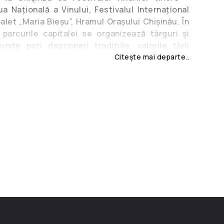
iua Națională a Vinului, Festivalul Internațional
alet „Maria Bieșu”, Hramul Orașului Chișinău. În
 parcurile capitalei se organizează târguri și
unde poţi descoperi tradițiile, valorile țării
oți admira opere de artă valoroase realizate
Citește mai departe..
niment la care vei participa, va da culoare
re îl vei petrece la Chișinău!