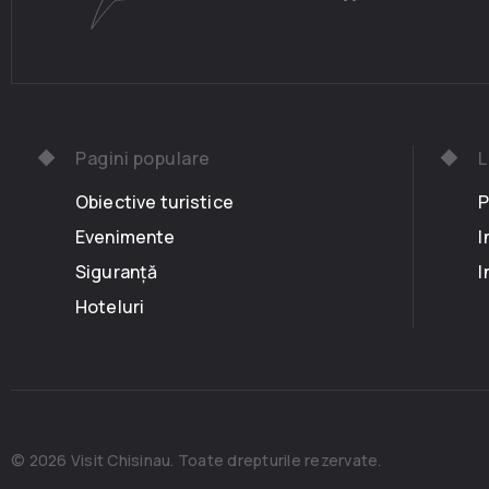
Pagini populare
L
Obiective turistice
P
Evenimente
I
Siguranță
I
Hoteluri
© 2026 Visit Chisinau. Toate drepturile rezervate.