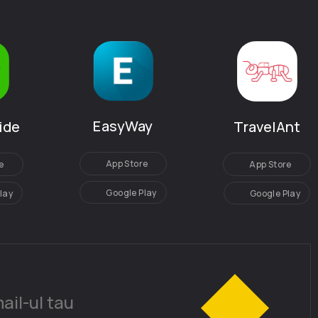
EasyWay
ide
TravelAnt
App Store
e
App Store
Google Play
lay
Google Play