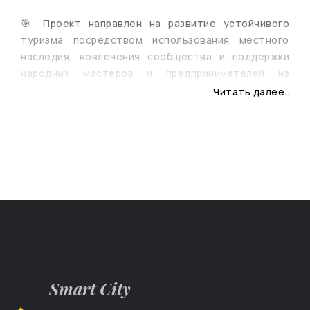
🎯 Проект направлен на развитие устойчивого
туризма посредством использования местного
наследия, вовлечения сообщества и поддержки
народных мастеров и предпринимателей из
пригородов #Кишинёва, а также местных
Читать далее..
инициатив, способствующих сохранению
идентичности и культурной специфики региона.
🌿
Пилотный сельский маршрут
был разработан
как модель ответственного и партисипативного
туризма, основанного на использовании
аутентичности молдавского села и активном
участии местного сообщества. Посетители не
только знакомятся с сельским наследием,
традициями и образом жизни, но и напрямую
взаимодействуют с хозяевами хозяйств, местными
Smart City
производителями и ремесленниками, тем самым
поддерживая сельскую экономику и способствуя