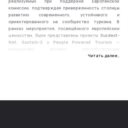
реализуемых при поддержке Европейской
комиссии, подтверждая приверженность столицы
развитию современного, устойчивого и
ориентированного на сообщество туризма. В
рамках мероприятия, посвящённого европейским
ценностям, были представлены проекты
Susdest-
Net
,
Sustain-2
и
People Powered Tourism
—
инициативы, активно способствующие
Читать далее..
превращению Кишинэу в конкурентоспособное и
инновационное европейское туристическое
направление.
Благодаря этим проектам муниципий Кишинэу
разрабатывает новые инструменты и политики
продвижения туризма, раскрывает культурное
наследие и местную идентичность, а также
укрепляет международное сотрудничество с
партнёрами из ряда европейских стран. Проекты
поддерживают обмен лучшими практиками,
развитие устойчивого городского туризма и