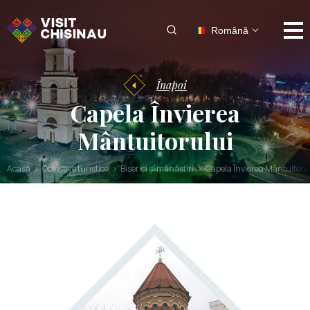
Română
Înapoi
Capela Învierea
Mântuitorului
Acasă
Obiective turistice
Biserici și mănăstiri
Capela Învierea Mântuitoru