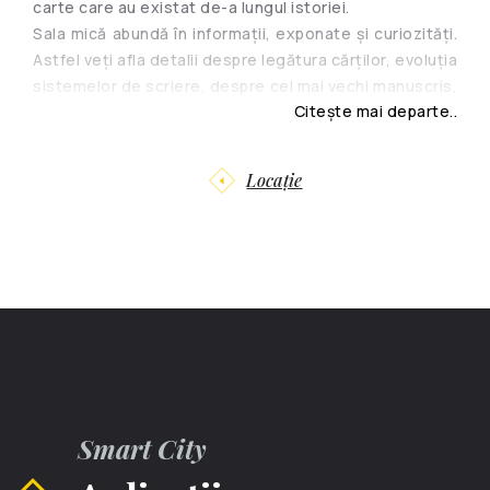
carte care au existat de-a lungul istoriei.
Sala mică abundă în informaţii, exponate şi curiozităţi.
Astfel veţi afla detalii despre legătura cărţilor, evoluţia
sistemelor de scriere, despre cel mai vechi manuscris,
Citește mai departe..
istoria tiparului, primii artişti tipografi şi despre cărţile
minuscule.
La Muzeul Cărţii veţi găsi un fragment din Coran,
Locație
carte-medalion de 11-15 mm, Punguţa cu doi bani,
ediţie suvenir de 60×40 mm şi multe altele.
Cel mai vechi exponat prezentat aici este manuscrisul
“Evanghelia Ostrog”, realizat în anul 1056, iar cea mai
veche carte tipărită datează cu anul 1551 și reprezintă
comentariile la „Categoriile lui Aristotel”.
Smart City