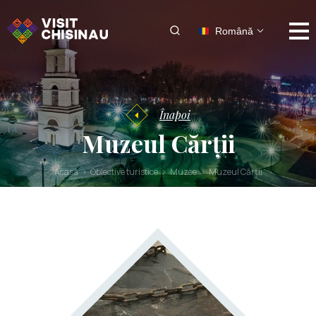
Română
Înapoi
Muzeul Cărții
Acasă
Obiective turistice
Muzee
Muzeul Cărții