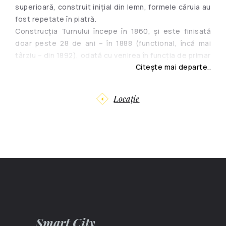
superioară, construit iniţial din lemn, formele căruia au
fost repetate în piatră.
Construcția Turnului începe în 1860, și este finisată
doar peste 28 de ani – în 1888 (functional, încă mai
târziu – din 1892), odată cu venirea în funcția de primar
Citește mai departe..
al Chișinăului a lui Carol Schmidt . Acesta, împreună cu
arhitectul Alexandru Bernardazzi, a construit două
turnuri de apă, dintre care numai unul a rezistat până în
Locație
zilele noastre.
Turnul de Apă se poate “lăuda” că este cu un an mai
”tânăr” decât Turnul Eiffel din Paris. Înăltimea sa este
de 27 m.
Turnul are 4 săli de expoziție permanentă. Cel mai
vechi exponat este un vas de lut din secolul IV d.Hr.
Smart City