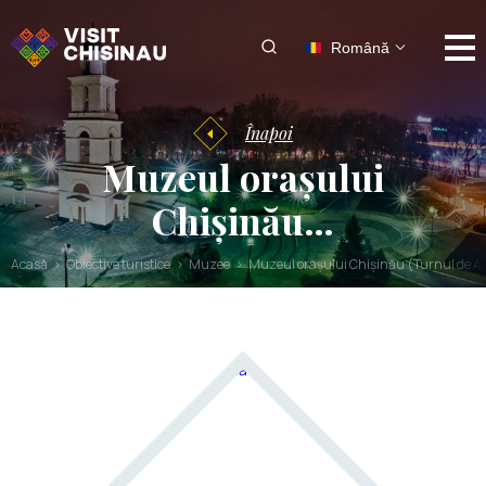
Română
Înapoi
Muzeul orașului
Chișinău…
Acasă
Obiective turistice
Muzee
Muzeul orașului Chișinău (Turnul de A