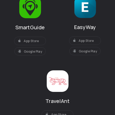
EasyWay
SmartGuide
App Store
App Store
Google Play
Google Play
TravelAnt
App Store