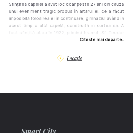
Sfinţirea capelei a avut loc doar peste 27 ani din cauza
unui eveniment tragic produs în altarul ei, ce a făcut
imposibilă folosirea ei în continuare, gimnaziul având în
acest timp o altă capelă, construită în curtea sa. A
fost sfinţită abea în 1922, primind hramul „Sf. Teodor
Citește mai departe..
Tiron” a Liceului pentru fete „Regina Maria”. Pe vremea
URSS aici a fost deschis Muzeul Ateismului din
Chișinău.
Locație
Doar după primirea independenței Republicii Moldova,
biserica a fost reîntoarsă enoriașilor și a primit un
nume nou – Sfânta Teodora de la Sihla. Piatra de sub
basorelieful lui A. Bernardazzi, care este amplasat pe
un perete exterior al bisericii, a fost adusă din
peștera din zona Neamțului (România), unde a stat în
sihăstrie Sfânta Teodora.
Smart City