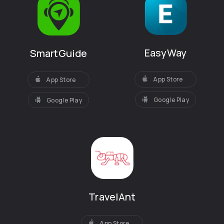
EasyWay
SmartGuide
App Store
App Store
Google Play
Google Play
TravelAnt
App Store