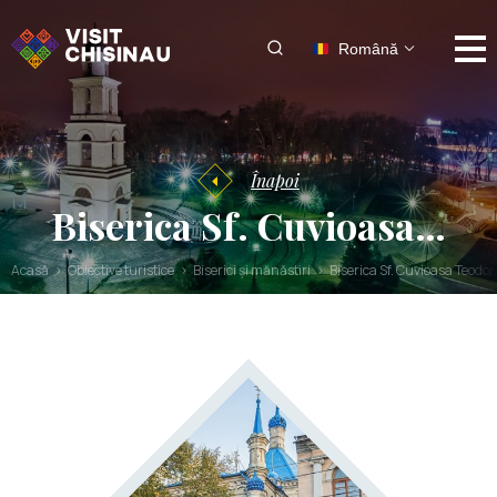
Română
Înapoi
Biserica Sf. Cuvioasa…
Acasă
Obiective turistice
Biserici și mănăstiri
Biserica Sf. Cuvioasa Teodor