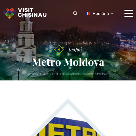
Română
Înapoi
Metro Moldova
Acasă
Activități
Shopping
Metro Moldova