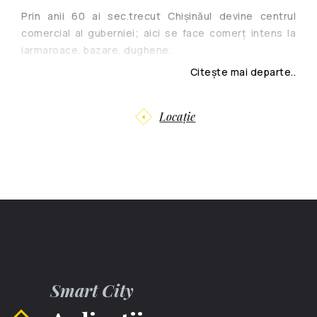
Prin anii 60 ai sec.trecut Chișinăul devine centrul
comercial al guberniei; aici se face comerț intens la
iarmaroace, bazare, dughene.
Citește mai departe..
Iarmarocul sf. Dumitru era cel mai vechi, fiind înfiinţat
în 1829. Şi avea loc anual, în octombrie, la Piaţa Ciuflea.
Locație
În afară de iarmaroc, sporea comerţul la pieţele
cotidiene. La Piaţa Veche, precum şi la Piaţa lui Ilie, se
comercializau doar produse alimentare. La Piaţa Nouă
(deschisă în 1825), socotită străbunica Pieţei Centrale
de astăzi, se vindeau produse alimentare.
În 1861 pe teritoriul Basarabiei sînt înregistraţi la 4 mii
de negustori, dintre care mai mult de 1000 negustori
îşi desfăşurau afacerile la Chişinău.
Smart City
Tîrgoveţii chişinăuieni în special făceau tranzacţii cu
moşierii şi ţăranii bogaţi, precum şi cu negustorii din