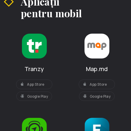
Aplicații
alte părţi.
pentru mobil
Acum la fel în Piața Centrală poți cumpăra orice – de la
haine și produse alimentare, la obiecte de uz casnic și
pentru reparație.
Tranzy
Map.md
App Store
App Store
Google Play
Google Play