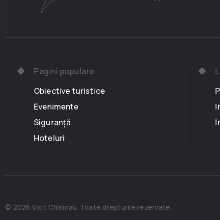
Pagini populare
L
Obiective turistice
P
Evenimente
I
Siguranță
I
Hoteluri
© 2026 Visit Chisinau. Toate drepturile rezervate.