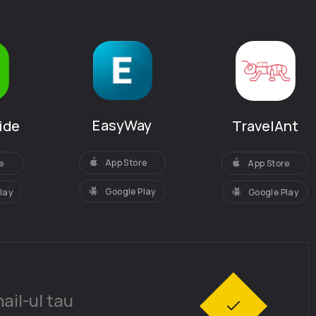
EasyWay
ide
TravelAnt
App Store
e
App Store
Google Play
lay
Google Play