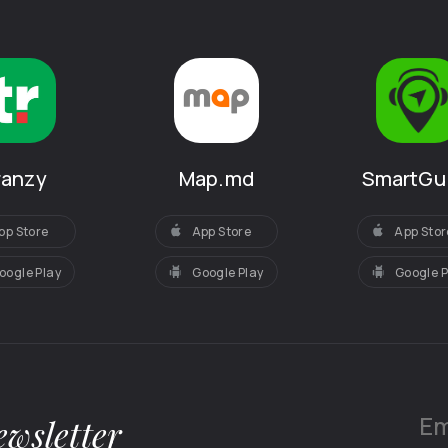
SmartGu
ranzy
Map.md
App Stor
pp Store
App Store
Google P
oogle Play
Google Play
wsletter