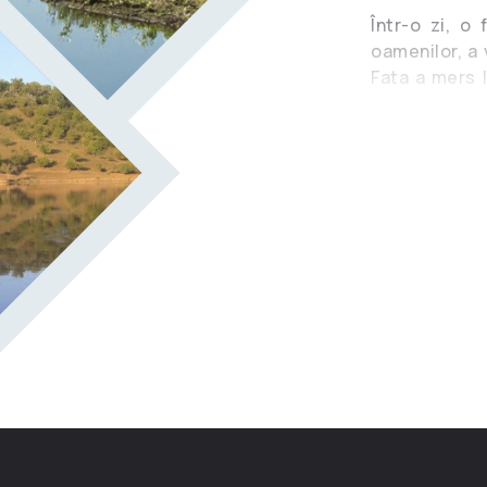
Într-o zi, o
oamenilor, a
Fata a mers l
Aceștia i-au
după voia zei
oamenii vor p
Plină de ură,
căruță și să
început să pl
ajuns din urm
boul. Se spun
a fost numit
toate neamuri
Chișinăul – c
de marfă, acu
doar el ne a
uriași…