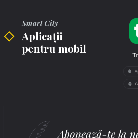
Smart City
Aplicații
pentru mobil
T
A
G
Abonează-te la ne