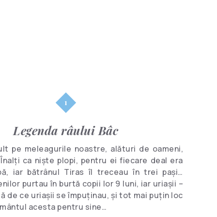
Personalități
Cluburi
marcante
Legenda râului Bâc
t pe meleagurile noastre, alături de oameni,
 Înalți ca niște plopi, pentru ei fiecare deal era
ă, iar bătrânul Tiras îl treceau în trei pași…
lor purtau în burtă copii lor 9 luni, iar uriașii –
tă de ce uriașii se împuținau, și tot mai puțin loc
mântul acesta pentru sine…