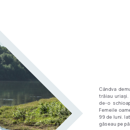
Clipuri video
informative
Dicționar
turistic
Hoteluri
Cândva demul
trăiau uriași.
de-o schioap
Femeile oameni
99 de luni. Ia
găseau pe pă