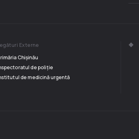
egături Externe
rimăria Chișinău
nspectoratul de poliție
nstitutul de medicină urgentă