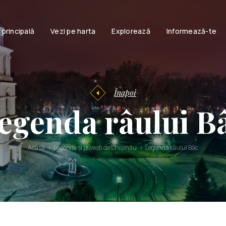
 principală
Vezi pe harta
Explorează
Informează-te
Obiective
turistice
Informație
Accesib
Activități
turistică
Familie
Istoria
Înapoi
Chișinăului
Cuplu
egenda râului B
Chisinau
Persoane cu
Brand Book
Viața sport
Povești și
Acasă
Legende și povești de Chișinău
Legenda râului Bâc
legende
urbane
Legende și
povești
moldovenești
Audio ghiduri