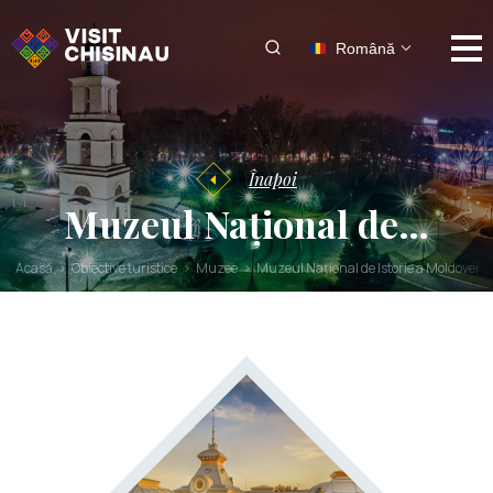
Română
Înapoi
Muzeul Național de…
Acasă
Obiective turistice
Muzee
Muzeul Național de Istorie a Moldovei