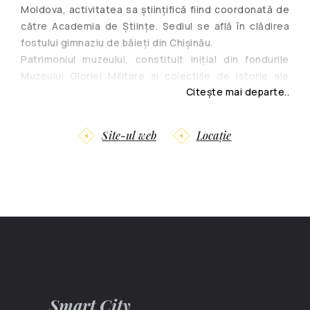
Moldova, activitatea sa științifică fiind coordonată de
către Academia de Ştiințe. Sediul se află în clădirea
fostului gimnaziu de băieți din Chișinău.
Patrimoniul muzeului, constituit inițial din fondurile
Muzeului Gloriei Militare și colecțiile de istorie ale
Citește mai departe..
Muzeului de Stat de Istorie și Studiere a Ţinutului
Natal, s-a îmbogățit an de an cu piese tot mai
semnificative și de o reală valoare științifică prin
Site-ul web
Locație
cercetare, donații și achiziții.
La creșterea și diversificarea patrimoniului au
contribuit deopotrivă, în anii 1989-1995 și 2006-2007,
și transferurile masive de patrimoniu dintr-un șir de
muzee desființate – Muzeul Republican al Prieteniei
Popoarelor, Muzeul de Istorie a PCM, Muzeul
Republican al Istoriei Comsomolului, Muzeul Republican
“G. I. Kotovski și S. Gh. Lazo”, Muzeul Republican de
Istorie a Religiei, Muzeul Memorial al Voluntarilor
Bulgari și Muzeul de Arheologie al AŞM.
Smart City
În anul 1991 este deschisă pentru public prima