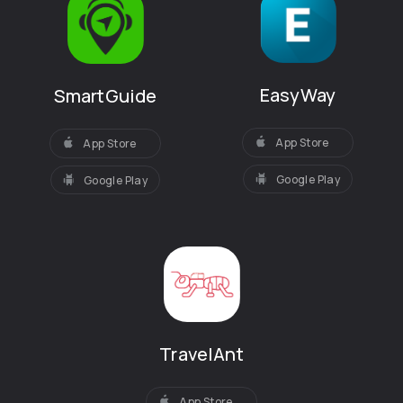
EasyWay
SmartGuide
App Store
App Store
Google Play
Google Play
TravelAnt
App Store